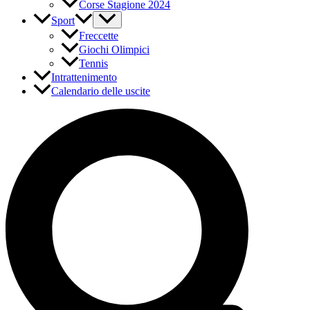
Corse Stagione 2024
Sport
Freccette
Giochi Olimpici
Tennis
Intrattenimento
Calendario delle uscite