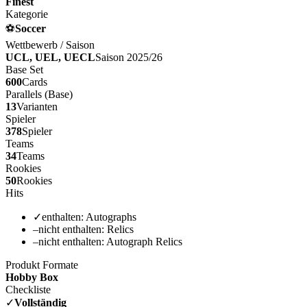
Finest
Kategorie
⚽
Soccer
Wettbewerb / Saison
UCL, UEL, UECL
Saison 2025/26
Base Set
600
Cards
Parallels (Base)
13
Varianten
Spieler
378
Spieler
Teams
34
Teams
Rookies
50
Rookies
Hits
✓
enthalten:
Autographs
–
nicht enthalten:
Relics
–
nicht enthalten:
Autograph Relics
Produkt Formate
Hobby Box
Checkliste
✓
Vollständig