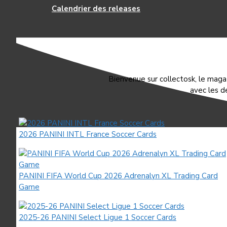
Calendrier des releases
Bienvenue sur collectosk, le magaz
avec les d
2026 PANINI INTL France Soccer Cards
PANINI FIFA World Cup 2026 Adrenalyn XL Trading Card
Game
2025-26 PANINI Select Ligue 1 Soccer Cards