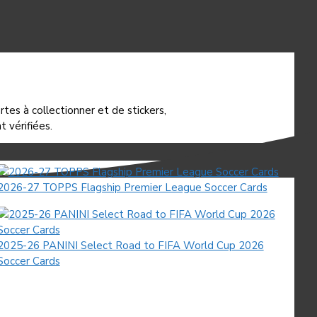
tes à collectionner et de stickers,
 vérifiées.
2026-27 TOPPS Flagship Premier League Soccer Cards
2025-26 PANINI Select Road to FIFA World Cup 2026
Soccer Cards