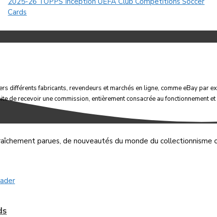
2025-26 TOPPS Inception UEFA Club Competitions Soccer
Cards
vers différents fabricants, revendeurs et marchés en ligne, comme eBay par exe
 site de recevoir une commission, entièrement consacrée au fonctionnement e
s fraîchement parues, de nouveautés du monde du collectionnisme ou
ds