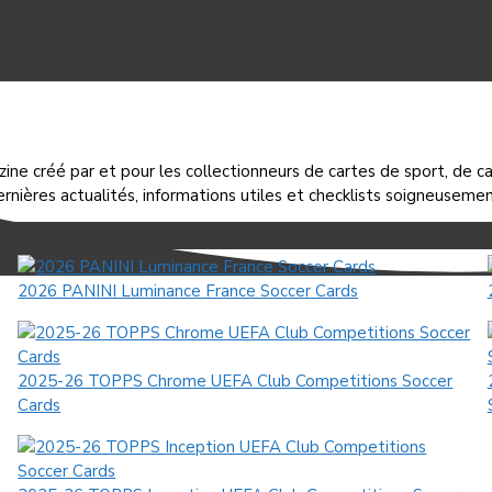
ine créé par et pour les collectionneurs de cartes de sport, de car
ernières actualités, informations utiles et checklists soigneusement
2026 PANINI Luminance France Soccer Cards
2025-26 TOPPS Chrome UEFA Club Competitions Soccer
Cards