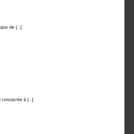
uipe de […]
 consacrée à […]