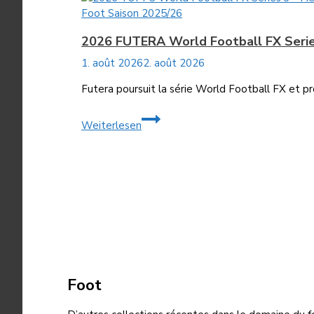
Soccer
Foot Saison 2025/26
Cards
2026 FUTERA World Football FX Serie
1. août 2026
2. août 2026
Futera poursuit la série World Football FX et p
2026
Weiterlesen
FUTERA
World
Football
FX
Series
3
Soccer
Cards
Foot