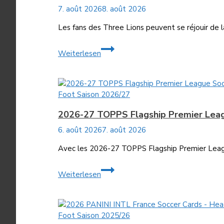
7. août 2026
8. août 2026
Les fans des Three Lions peuvent se réjouir de 
2026
Weiterlesen
PANINI
INTL
England
Soccer
Foot Saison 2026/27
Cards
2026-27 TOPPS Flagship Premier Lea
6. août 2026
7. août 2026
Avec les 2026-27 TOPPS Flagship Premier League 
2026-
Weiterlesen
27
TOPPS
Flagship
Premier
Foot Saison 2025/26
League