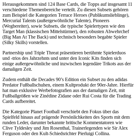
Herausgekommen sind 124 Base Cards, die Topps auf insgesamt 11
verschiedene Themenbereiche verteilt. Zu diesen Subsets gehören
zum Beispiel die Kategorien Terrace Heroes (Publikumslieblinge),
Mercurial Talents (außergewöhnliche Talente), Pioneers
(Wegbereiter), sowie Subsets, die typische Spielertypen wie den
Target Man (klassischen Mittelstürmer), den robusten Abwehrchef
(Big Man At The Back) und technisch besonders begabte Spieler
(Silky Skills) vorstellen.
Partnership und Triple Threat präsentieren berühmte Spielerduos
und -trios des Jahrzehnts und unter den Iconic Kits finden sich
einige außergewöhnliche und inzwischen legendäre Trikots aus der
damaligen Zeit.
Zudem enthält die Decades 90’s Edition ein Subset zu den adidas
Predator Fußballschuhen, einem Kultprodukt der 90er-Jahre. Hierfür
hat man exklusive Werbefotografien aus der damaligen Zeit, mit
Fußballgrößen wie Zinédine Zidane oder Rui Costa für die Trading
Cards aufbereitet.
Die Kategorie Planet Football verschiebt den Fokus über das
Spielfeld hinaus auf prägende Persönlichkeiten des Sports mit dem
runden Leder, darunter bekannte britische Kommentatoren wie
Clive Tyldesley und Jim Rosenthal, Trainerlegenden wie Sir Alex
Ferguson oder den Kult-Schiedsrichter Pierluigi Collina.