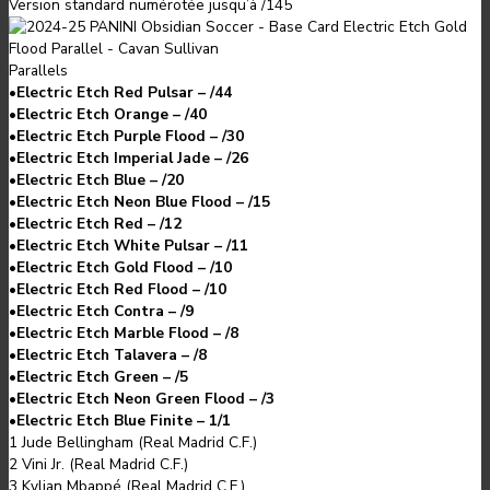
Version standard numérotée jusqu’à /145
Parallels
•
Electric Etch Red Pulsar – /44
•
Electric Etch Orange – /40
•
Electric Etch Purple Flood – /30
•
Electric Etch Imperial Jade – /26
•
Electric Etch Blue – /20
•
Electric Etch Neon Blue Flood – /15
•
Electric Etch Red – /12
•
Electric Etch White Pulsar – /11
•
Electric Etch Gold Flood – /10
•
Electric Etch Red Flood – /10
•
Electric Etch Contra – /9
•
Electric Etch Marble Flood – /8
•
Electric Etch Talavera – /8
•
Electric Etch Green – /5
•
Electric Etch Neon Green Flood – /3
•
Electric Etch Blue Finite – 1/1
1 Jude Bellingham (Real Madrid C.F.)
2 Vini Jr. (Real Madrid C.F.)
3 Kylian Mbappé (Real Madrid C.F.)