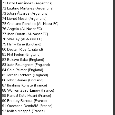
71 Enzo Fernández (Argentina)
72 Lautaro Martínez (Argentina)
73 Julián Álvarez (Argentina)
74 Lionel Messi (Argentina)
75 Cristiano Ronaldo (Al-Nassr FC)
76 Angelo (Al-Nassr FC)
77 Jhon Duran (Al-Nassr FC)
78 Wesley (Al-Nassr FC)
79 Harry Kane (England)
80 Declan Rice (England)
81 Phil Foden (England)
82 Bukayo Saka (England)
83 Jude Bellingham (England)
84 Cole Palmer (England)
85 Jordan Pickford (England)
86 John Stones (England)
87 Ibrahima Konaté (France)
88 Warren Zaïre-Emery (France)
89 Randal Kolo Muani (France)
90 Bradley Barcola (France)
91 Ousmane Dembélé (France)
92 Kylian Mbappé (France)