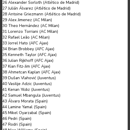
26 Alexander Sorloth (Atlético de Madrid)
27 Julián Álvarez (Atlético de Madrid)
28 Antoine Griezmann (Atlético de Madrid)
29 Alex Jimenez (AC Milan)
30 Theo Hernández (AC Milan)
31 Lorenzo Torriani (AC Milan)
32 Rafael Leão (AC Milan)
33 Jorrel Hato (AFC Ajax)
34 Brian Brobbey (AFC Ajax)
35 Kenneth Taylor (AFC Ajax)
36 Julian Rijkhoff (AFC Ajax)
37 Kian Fitz-Jim (AFC Ajax)
38 Ahmetcan Kaplan (AFC Ajax)
39 Dušan Vlahović (Juventus)
40 Vasilije Adzic (Juventus)
41 Kenan Yıldız (Juventus)
42 Samuel Mbangula (Juventus)
43 Álvaro Morata (Spain)
44 Lamine Yamal (Spain)
45 Mikel Oyarzabal (Spain)
46 Pedri (Spain)
47 Rodri (Spain)