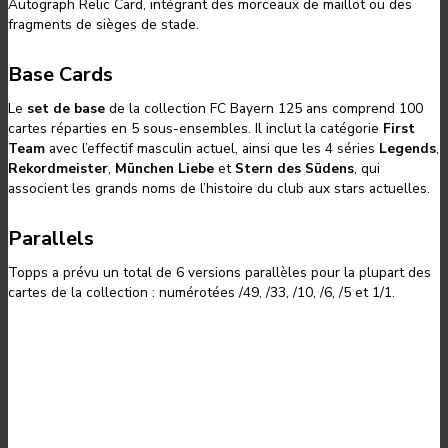
Autograph Relic Card, intégrant des morceaux de maillot ou des
fragments de sièges de stade.
Base Cards
Le
set de base
de la collection FC Bayern 125 ans comprend 100
cartes réparties en 5 sous-ensembles. Il inclut la catégorie
First
Team
avec l’effectif masculin actuel, ainsi que les 4 séries
Legends
,
Rekordmeister
,
München Liebe
et
Stern des Südens
, qui
associent les grands noms de l’histoire du club aux stars actuelles.
Parallels
Topps a prévu un total de 6 versions parallèles pour la plupart des
cartes de la collection : numérotées /49, /33, /10, /6, /5 et 1/1.