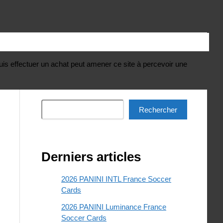
uis effectuer un achat peut amener ce site à percevoir une
Rechercher
Rechercher
Derniers articles
2026 PANINI INTL France Soccer
Cards
2026 PANINI Luminance France
Soccer Cards