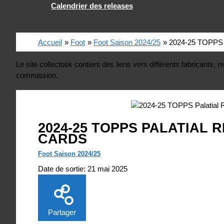
Calendrier des releases
Accueil
Foot
Foot Saison 2024/25
2024-25 TOPPS P
Le site collectosk contient des liens vers différents fabricants
commission.
2024-25 TOPPS PALATIAL 
CARDS
Foot Saison 2024/25
Date de sortie:
21 mai 2025
Partager