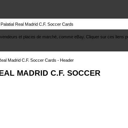
alatial Real Madrid C.F. Soccer Cards
, revendeurs et places de marché, comme eBay. Cliquer sur ces liens p
REAL MADRID C.F. SOCCER