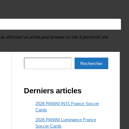
uis effectuer un achat peut amener ce site à percevoir une
Rechercher
Rechercher
Derniers articles
2026 PANINI INTL France Soccer
Cards
2026 PANINI Luminance France
Soccer Cards