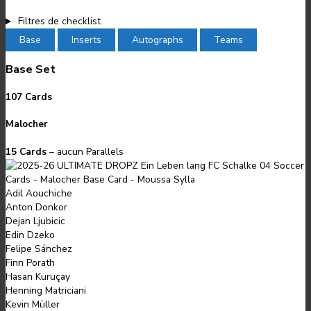
Filtres de checklist
Base
Inserts
Autographs
Teams
Base Set
107 Cards
Malocher
15 Cards
– aucun Parallels
Adil Aouchiche
Anton Donkor
Dejan Ljubicic
Edin Dzeko
Felipe Sánchez
Finn Porath
Hasan Kuruçay
Henning Matriciani
Kevin Müller