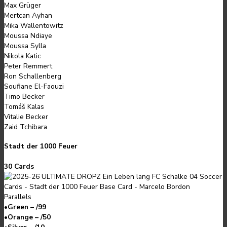
Max Grüger
Mertcan Ayhan
Mika Wallentowitz
Moussa Ndiaye
Moussa Sylla
Nikola Katic
Peter Remmert
Ron Schallenberg
Soufiane El-Faouzi
Timo Becker
Tomáš Kalas
Vitalie Becker
Zaid Tchibara
Stadt der 1000 Feuer
30 Cards
Parallels
•
Green – /99
•
Orange – /50