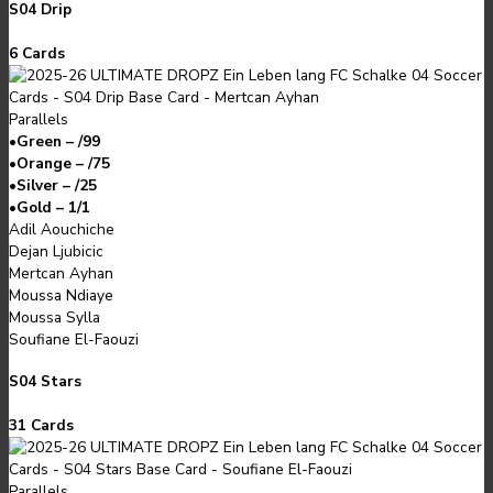
S04 Drip
6 Cards
Parallels
•
Green – /99
•
Orange – /75
•
Silver – /25
•
Gold – 1/1
Adil Aouchiche
Dejan Ljubicic
Mertcan Ayhan
Moussa Ndiaye
Moussa Sylla
Soufiane El-Faouzi
S04 Stars
31 Cards
Parallels