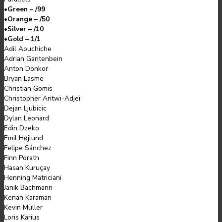
•
Green – /99
•
Orange – /50
•
Silver – /10
•
Gold – 1/1
Adil Aouchiche
Adrian Gantenbein
Anton Donkor
Bryan Lasme
Christian Gomis
Christopher Antwi-Adjei
Dejan Ljubicic
Dylan Leonard
Edin Dzeko
Emil Højlund
Felipe Sánchez
Finn Porath
Hasan Kuruçay
Henning Matriciani
Janik Bachmann
Kenan Karaman
Kevin Müller
Loris Karius