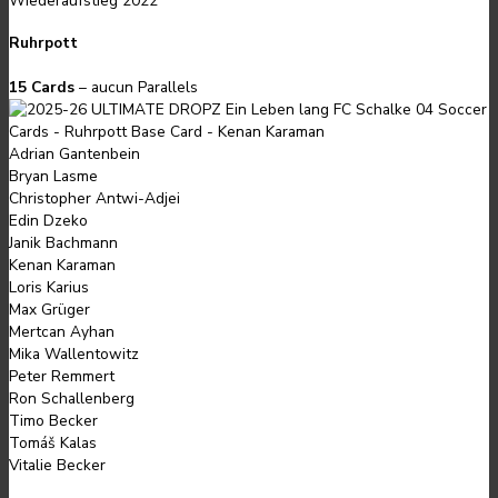
Wiederaufstieg 2022
Ruhrpott
15 Cards
– aucun Parallels
Adrian Gantenbein
Bryan Lasme
Christopher Antwi-Adjei
Edin Dzeko
Janik Bachmann
Kenan Karaman
Loris Karius
Max Grüger
Mertcan Ayhan
Mika Wallentowitz
Peter Remmert
Ron Schallenberg
Timo Becker
Tomáš Kalas
Vitalie Becker