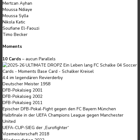
Mertcan Ayhan
Moussa Ndiaye
Moussa Sylla
Nikola Katic
Soufiane El-Faouzi
Timo Becker
Moments
10 Cards
– aucun Parallels
4:4 im legendären Revierderby
Deutscher Meister 1958
DFB-Pokalsieg 2001
DFB-Pokalsieg 2002
DFB-Pokalsieg 2011
Epischer DFB-Pokal-Fight gegen den FC Bayern München
Halbfinale in der UEFA Champions League gegen Manchester
United
UEFA-CUP-SIEG der „Eurofighter“
Vizemeisterschaft 2018