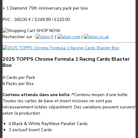
+ 1 Diamond 75th Anniversary pack per box
PVC :
260,00 €
/
$249.99
/
£220.00
SHOP NOW
Rechercher sur :
.fr
|
.com
|
.co.uk
2025 TOPPS Chrome Formula 1 Racing Cards Blaster
Box
4
Cards per Pack
6
Packs per Box
Contenu attendu dans une boîte :
*
Contenu moyen d’une boîte.
Toutes les cartes de base et insert incluses ne sont pas
nécessairement listées séparément. Des variations peuvent survenir
selon la production.
4 Black & White RayWave Parallel Cards
2 exclusif Insert Cards