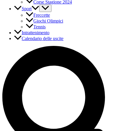
Corse Stagione 2024
Sport
Freccette
Giochi Olimpici
Tennis
Intrattenimento
Calendario delle uscite