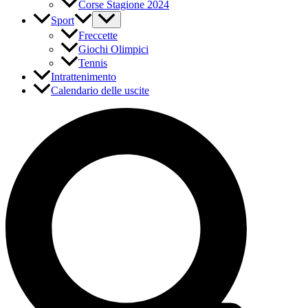
Corse Stagione 2024
Sport
Freccette
Giochi Olimpici
Tennis
Intrattenimento
Calendario delle uscite