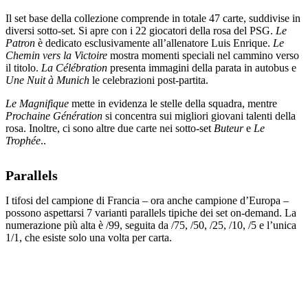
Il set base della collezione comprende in totale 47 carte, suddivise in
diversi sotto-set. Si apre con i 22 giocatori della rosa del PSG.
Le
Patron
è dedicato esclusivamente all’allenatore Luis Enrique.
Le
Chemin vers la Victoire
mostra momenti speciali nel cammino verso
il titolo.
La Célébration
presenta immagini della parata in autobus e
Une Nuit à Munich
le celebrazioni post-partita.
Le Magnifique
mette in evidenza le stelle della squadra, mentre
Prochaine Génération
si concentra sui migliori giovani talenti della
rosa. Inoltre, ci sono altre due carte nei sotto-set
Buteur
e
Le
Trophée
..
Parallels
I tifosi del campione di Francia – ora anche campione d’Europa –
possono aspettarsi 7 varianti parallels tipiche dei set on-demand. La
numerazione più alta è /99, seguita da /75, /50, /25, /10, /5 e l’unica
1/1, che esiste solo una volta per carta.