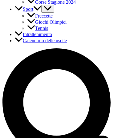
Corse Stagione 2024
Sport
Freccette
Giochi Olimpici
Tennis
Intrattenimento
Calendario delle uscite