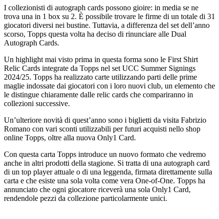
I collezionisti di autograph cards possono gioire: in media se ne
trova una in 1 box su 2. È possibile trovare le firme di un totale di 31
giocatori diversi nei bustine. Tuttavia, a differenza del set dell’anno
scorso, Topps questa volta ha deciso di rinunciare alle Dual
Autograph Cards.
Un highlight mai visto prima in questa forma sono le First Shirt
Relic Cards integrate da Topps nel set UCC Summer Signings
2024/25. Topps ha realizzato carte utilizzando parti delle prime
maglie indossate dai giocatori con i loro nuovi club, un elemento che
le distingue chiaramente dalle relic cards che compariranno in
collezioni successive.
Un’ulteriore novità di quest’anno sono i biglietti da visita Fabrizio
Romano con vari sconti utilizzabili per futuri acquisti nello shop
online Topps, oltre alla nuova Only1 Card.
Con questa carta Topps introduce un nuovo formato che vedremo
anche in altri prodotti della stagione. Si tratta di una autograph card
di un top player attuale o di una leggenda, firmata direttamente sulla
carta e che esiste una sola volta come vera One-of-One. Topps ha
annunciato che ogni giocatore riceverà una sola Only1 Card,
rendendole pezzi da collezione particolarmente unici.