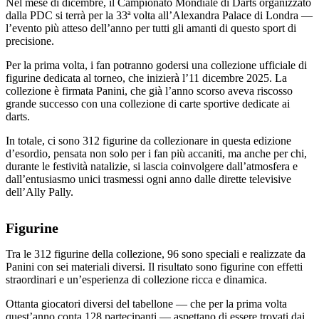
Nel mese di dicembre, il Campionato Mondiale di Darts organizzato
dalla PDC si terrà per la 33ª volta all’Alexandra Palace di Londra —
l’evento più atteso dell’anno per tutti gli amanti di questo sport di
precisione.
Per la prima volta, i fan potranno godersi una collezione ufficiale di
figurine dedicata al torneo, che inizierà l’11 dicembre 2025. La
collezione è firmata Panini, che già l’anno scorso aveva riscosso
grande successo con una collezione di carte sportive dedicate ai
darts.
In totale, ci sono 312 figurine da collezionare in questa edizione
d’esordio, pensata non solo per i fan più accaniti, ma anche per chi,
durante le festività natalizie, si lascia coinvolgere dall’atmosfera e
dall’entusiasmo unici trasmessi ogni anno dalle dirette televisive
dell’Ally Pally.
Figurine
Tra le 312 figurine della collezione, 96 sono speciali e realizzate da
Panini con sei materiali diversi. Il risultato sono figurine con effetti
straordinari e un’esperienza di collezione ricca e dinamica.
Ottanta giocatori diversi del tabellone — che per la prima volta
quest’anno conta 128 partecipanti — aspettano di essere trovati dai