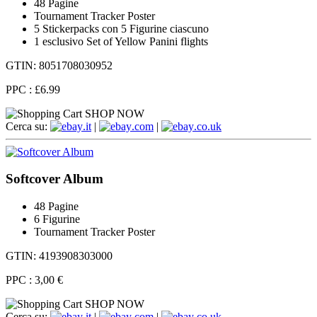
48 Pagine
Tournament Tracker Poster
5 Stickerpacks con 5 Figurine ciascuno
1 esclusivo Set of Yellow Panini flights
GTIN: 8051708030952
PPC :
£6.99
SHOP NOW
Cerca su:
.it
|
.com
|
.co.uk
Softcover Album
48 Pagine
6 Figurine
Tournament Tracker Poster
GTIN: 4193908303000
PPC :
3,00 €
SHOP NOW
Cerca su:
.it
|
.com
|
.co.uk