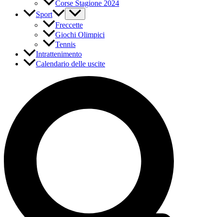
Corse Stagione 2024
Sport
Freccette
Giochi Olimpici
Tennis
Intrattenimento
Calendario delle uscite