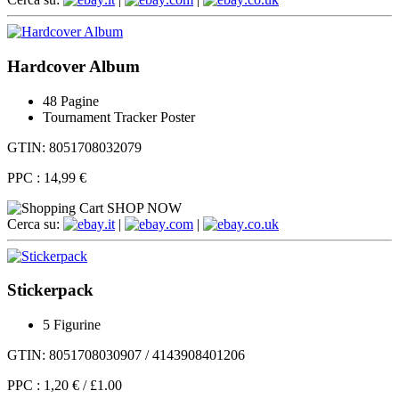
Hardcover Album
48 Pagine
Tournament Tracker Poster
GTIN: 8051708032079
PPC :
14,99 €
SHOP NOW
Cerca su:
.it
|
.com
|
.co.uk
Stickerpack
5 Figurine
GTIN: 8051708030907 / 4143908401206
PPC :
1,20 €
/
£1.00