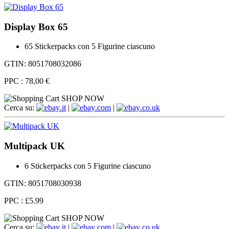
Display Box 65
65 Stickerpacks con 5 Figurine ciascuno
GTIN: 8051708032086
PPC :
78,00 €
SHOP NOW
Cerca su:
.it
|
.com
|
.co.uk
Multipack UK
6 Stickerpacks con 5 Figurine ciascuno
GTIN: 8051708030938
PPC :
£5.99
SHOP NOW
Cerca su:
.it
|
.com
|
.co.uk