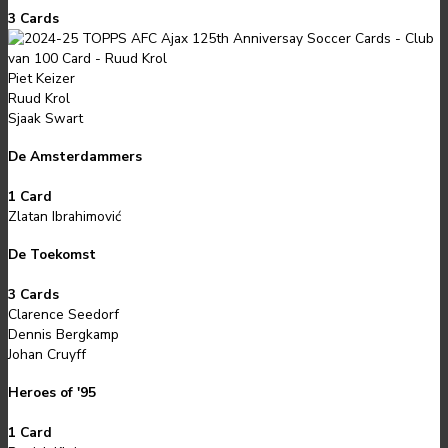
3 Cards
Piet Keizer
Ruud Krol
Sjaak Swart
De Amsterdammers
1 Card
Zlatan Ibrahimović
De Toekomst
3 Cards
Clarence Seedorf
Dennis Bergkamp
Johan Cruyff
Heroes of '95
1 Card