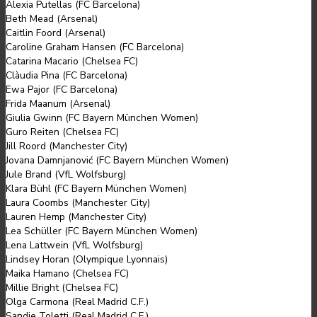
Alexia Putellas (FC Barcelona)
Beth Mead (Arsenal)
Caitlin Foord (Arsenal)
Caroline Graham Hansen (FC Barcelona)
Catarina Macario (Chelsea FC)
Clàudia Pina (FC Barcelona)
Ewa Pajor (FC Barcelona)
Frida Maanum (Arsenal)
Giulia Gwinn (FC Bayern München Women)
Guro Reiten (Chelsea FC)
Jill Roord (Manchester City)
Jovana Damnjanović (FC Bayern München Women)
Jule Brand (VfL Wolfsburg)
Klara Bühl (FC Bayern München Women)
Laura Coombs (Manchester City)
Lauren Hemp (Manchester City)
Lea Schüller (FC Bayern München Women)
Lena Lattwein (VfL Wolfsburg)
Lindsey Horan (Olympique Lyonnais)
Maika Hamano (Chelsea FC)
Millie Bright (Chelsea FC)
Olga Carmona (Real Madrid C.F.)
Sandie Toletti (Real Madrid C.F.)