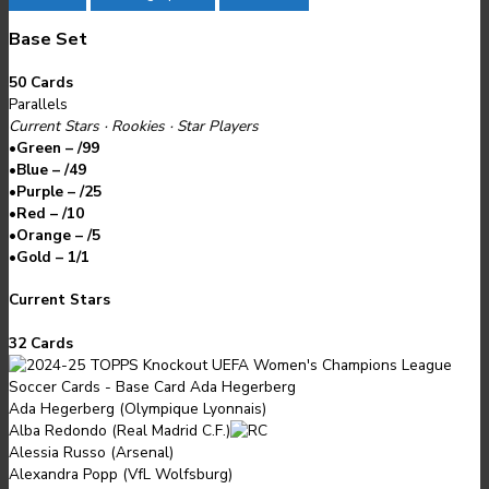
Base Set
50 Cards
Parallels
Current Stars · Rookies · Star Players
•
Green – /99
•
Blue – /49
•
Purple – /25
•
Red – /10
•
Orange – /5
•
Gold – 1/1
Current Stars
32 Cards
Ada Hegerberg (Olympique Lyonnais)
Alba Redondo (Real Madrid C.F.)
Alessia Russo (Arsenal)
Alexandra Popp (VfL Wolfsburg)