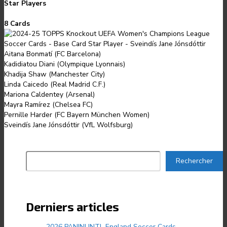
Star Players
8 Cards
Aitana Bonmatí (FC Barcelona)
Kadidiatou Diani (Olympique Lyonnais)
Khadija Shaw (Manchester City)
Linda Caicedo (Real Madrid C.F.)
Mariona Caldentey (Arsenal)
Mayra Ramírez (Chelsea FC)
Pernille Harder (FC Bayern München Women)
Sveindís Jane Jónsdóttir (VfL Wolfsburg)
Rechercher
Rechercher
Derniers articles
2026 PANINI INTL England Soccer Cards