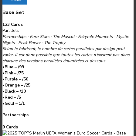
Base Set
123 Cards
Parallels
Partnerships · Euro Stars · The Mascot · Fairytale Moments · Mystic
Nights · Peak Power · The Trophy
Selon le fabricant, le nombre de cartes parallèles par design peut
varier. Il est donc possible que toutes les cartes n’existent pas dans
chacune des versions parallèles énumérées ci-dessous.
•
Blue – /99
•
Pink – /75
•
Purple – /50
•
Orange – /25
•
Black – /10
•
Red – /5
•
Gold – 1/1
Partnerships
9 Cards