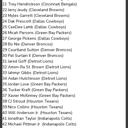
21 Trey Hendrickson (Cincinnati Bengals)
22 Jerry Jeudy (Cleveland Browns)
23 Myles Garrett (Cleveland Browns)
24 Dak Prescott (Dallas Cowboys)
25 CeeDee Lamb (Dallas Cowboys)
26 Micah Parsons (Green Bay Packers)
27 George Pickens (Dallas Cowboys)
28 Bo Nix (Denver Broncos)
29 Courtland Sutton (Denver Broncos)
30 Pat Surtain II (Denver Broncos)
31 Jared Goff (Detroit Lions)
32 Amon-Ra St. Brown (Detroit Lions)
33 Jahmyr Gibbs (Detroit Lions)
34 Aidan Hutchinson (Detroit Lions)
35 Jordan Love (Green Bay Packers)
36 Tucker Kraft (Green Bay Packers)
37 Xavier McKinney (Green Bay Packers)
38 CJ Stroud (Houston Texans)
39 Nico Collins (Houston Texans)
40 Will Anderson Jr. (Houston Texans)
41 Jonathan Taylor (Indianapolis Colts)
42 Michael Pittman Jr. (Indianapolis Colts)