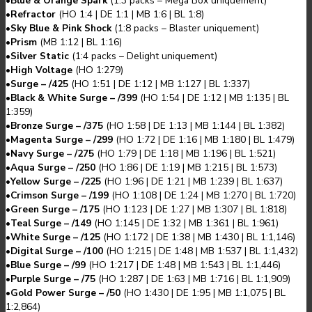
•
Blue & Orange Spark
(
1:3
packs
–
Mega Box uniquement
)
•
Refractor
(
HO 1:4
|
DE 1:1
|
MB 1:6
|
BL 1:8
)
•
Sky Blue & Pink Shock
(
1:8
packs
–
Blaster uniquement
)
•
Prism
(
MB 1:12
|
BL 1:16
)
•
Silver Static
(
1:4
packs
–
Delight uniquement
)
•
High Voltage
(
HO 1:279
)
•
Surge – /425
(
HO 1:51
|
DE 1:12
|
MB 1:127
|
BL 1:337
)
•
Black & White Surge – /399
(
HO 1:54
|
DE 1:12
|
MB 1:135
|
BL
1:359
)
•
Bronze Surge – /375
(
HO 1:58
|
DE 1:13
|
MB 1:144
|
BL 1:382
)
•
Magenta Surge – /299
(
HO 1:72
|
DE 1:16
|
MB 1:180
|
BL 1:479
)
•
Navy Surge – /275
(
HO 1:79
|
DE 1:18
|
MB 1:196
|
BL 1:521
)
•
Aqua Surge – /250
(
HO 1:86
|
DE 1:19
|
MB 1:215
|
BL 1:573
)
•
Yellow Surge – /225
(
HO 1:96
|
DE 1:21
|
MB 1:239
|
BL 1:637
)
•
Crimson Surge – /199
(
HO 1:108
|
DE 1:24
|
MB 1:270
|
BL 1:720
)
•
Green Surge – /175
(
HO 1:123
|
DE 1:27
|
MB 1:307
|
BL 1:818
)
•
Teal Surge – /149
(
HO 1:145
|
DE 1:32
|
MB 1:361
|
BL 1:961
)
•
White Surge – /125
(
HO 1:172
|
DE 1:38
|
MB 1:430
|
BL 1:1,146
)
•
Digital Surge – /100
(
HO 1:215
|
DE 1:48
|
MB 1:537
|
BL 1:1,432
)
•
Blue Surge – /99
(
HO 1:217
|
DE 1:48
|
MB 1:543
|
BL 1:1,446
)
•
Purple Surge – /75
(
HO 1:287
|
DE 1:63
|
MB 1:716
|
BL 1:1,909
)
•
Gold Power Surge – /50
(
HO 1:430
|
DE 1:95
|
MB 1:1,075
|
BL
1:2,864
)