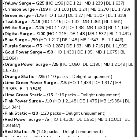
•
Yellow Surge – /225
(
HO 1:96
|
DE 1:21
|
MB 1:239
|
BL 1:637
)
•
Crimson Surge – /199
(
HO 1:108
|
DE 1:24
|
MB 1:270
|
BL 1:720
)
•
Green Surge – /175
(
HO 1:123
|
DE 1:27
|
MB 1:307
|
BL 1:818
)
•
Teal Surge – /149
(
HO 1:145
|
DE 1:32
|
MB 1:361
|
BL 1:961
)
•
White Surge – /125
(
HO 1:172
|
DE 1:38
|
MB 1:430
|
BL 1:1,146
)
•
Digital Surge – /100
(
HO 1:215
|
DE 1:48
|
MB 1:537
|
BL 1:1,432
)
•
Blue Surge – /99
(
HO 1:217
|
DE 1:48
|
MB 1:543
|
BL 1:1,446
)
•
Purple Surge – /75
(
HO 1:287
|
DE 1:63
|
MB 1:716
|
BL 1:1,909
)
•
Gold Power Surge – /50
(
HO 1:430
|
DE 1:95
|
MB 1:1,075
|
BL
1:2,864
)
•
Orange Power Surge – /25
(
HO 1:860
|
DE 1:190
|
MB 1:2,149
|
BL
1:5,732
)
•
Orange Static – /25
(
1:10
packs
–
Delight uniquement
)
•
Lime Green Power Surge – /15
(
HO 1:1,433
|
DE 1:317
|
MB
1:3,585
|
BL 1:9,545
)
•
Lime Green Static – /15
(
1:16
packs
–
Delight uniquement
)
•
Pink Power Surge – /10
(
HO 1:2,148
|
DE 1:475
|
MB 1:5,384
|
BL
1:14,344
)
•
Pink Static – /10
(
1:23
packs
–
Delight uniquement
)
•
Red Power Surge – /5
(
HO 1:4,308
|
DE 1:950
|
MB 1:10,811
|
BL
1:28,687
)
•
Red Static – /5
(
1:46
packs
–
Delight uniquement
)