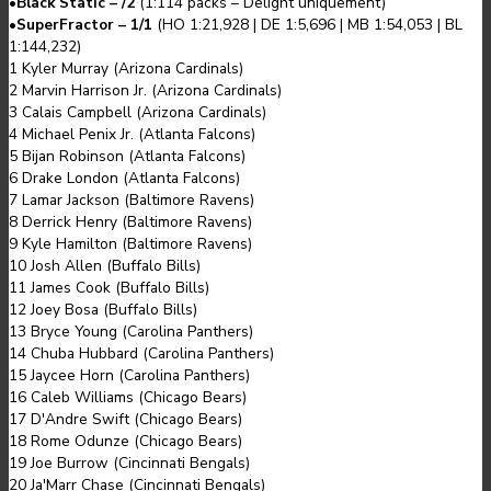
•
Black Static – /2
(
1:114
packs
–
Delight uniquement
)
•
SuperFractor – 1/1
(
HO 1:21,928
|
DE 1:5,696
|
MB 1:54,053
|
BL
1:144,232
)
1 Kyler Murray (Arizona Cardinals)
2 Marvin Harrison Jr. (Arizona Cardinals)
3 Calais Campbell (Arizona Cardinals)
4 Michael Penix Jr. (Atlanta Falcons)
5 Bijan Robinson (Atlanta Falcons)
6 Drake London (Atlanta Falcons)
7 Lamar Jackson (Baltimore Ravens)
8 Derrick Henry (Baltimore Ravens)
9 Kyle Hamilton (Baltimore Ravens)
10 Josh Allen (Buffalo Bills)
11 James Cook (Buffalo Bills)
12 Joey Bosa (Buffalo Bills)
13 Bryce Young (Carolina Panthers)
14 Chuba Hubbard (Carolina Panthers)
15 Jaycee Horn (Carolina Panthers)
16 Caleb Williams (Chicago Bears)
17 D'Andre Swift (Chicago Bears)
18 Rome Odunze (Chicago Bears)
19 Joe Burrow (Cincinnati Bengals)
20 Ja'Marr Chase (Cincinnati Bengals)