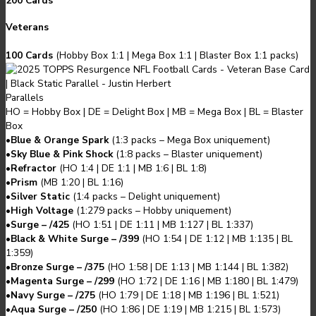
200 Cards
Veterans
100 Cards
(
Hobby Box 1:1
|
Mega Box 1:1
|
Blaster Box 1:1
packs
)
Parallels
HO = Hobby Box
|
DE = Delight Box
|
MB = Mega Box
|
BL = Blaster
Box
•
Blue & Orange Spark
(
1:3
packs
–
Mega Box uniquement
)
•
Sky Blue & Pink Shock
(
1:8
packs
–
Blaster uniquement
)
•
Refractor
(
HO 1:4
|
DE 1:1
|
MB 1:6
|
BL 1:8
)
•
Prism
(
MB 1:20
|
BL 1:16
)
•
Silver Static
(
1:4
packs
–
Delight uniquement
)
•
High Voltage
(
1:279
packs
–
Hobby uniquement
)
•
Surge – /425
(
HO 1:51
|
DE 1:11
|
MB 1:127
|
BL 1:337
)
•
Black & White Surge – /399
(
HO 1:54
|
DE 1:12
|
MB 1:135
|
BL
1:359
)
•
Bronze Surge – /375
(
HO 1:58
|
DE 1:13
|
MB 1:144
|
BL 1:382
)
•
Magenta Surge – /299
(
HO 1:72
|
DE 1:16
|
MB 1:180
|
BL 1:479
)
•
Navy Surge – /275
(
HO 1:79
|
DE 1:18
|
MB 1:196
|
BL 1:521
)
•
Aqua Surge – /250
(
HO 1:86
|
DE 1:19
|
MB 1:215
|
BL 1:573
)