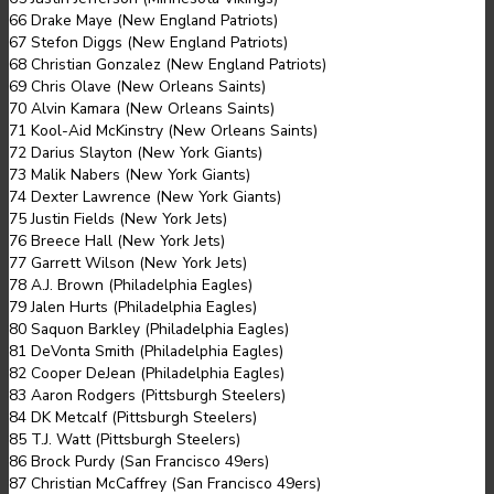
66 Drake Maye (New England Patriots)
67 Stefon Diggs (New England Patriots)
68 Christian Gonzalez (New England Patriots)
69 Chris Olave (New Orleans Saints)
70 Alvin Kamara (New Orleans Saints)
71 Kool-Aid McKinstry (New Orleans Saints)
72 Darius Slayton (New York Giants)
73 Malik Nabers (New York Giants)
74 Dexter Lawrence (New York Giants)
75 Justin Fields (New York Jets)
76 Breece Hall (New York Jets)
77 Garrett Wilson (New York Jets)
78 A.J. Brown (Philadelphia Eagles)
79 Jalen Hurts (Philadelphia Eagles)
80 Saquon Barkley (Philadelphia Eagles)
81 DeVonta Smith (Philadelphia Eagles)
82 Cooper DeJean (Philadelphia Eagles)
83 Aaron Rodgers (Pittsburgh Steelers)
84 DK Metcalf (Pittsburgh Steelers)
85 T.J. Watt (Pittsburgh Steelers)
86 Brock Purdy (San Francisco 49ers)
87 Christian McCaffrey (San Francisco 49ers)