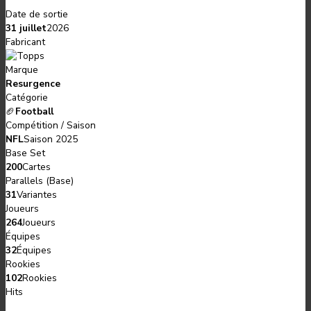
Date de sortie
31 juillet
2026
Fabricant
Marque
Resurgence
Catégorie
🏈
Football
Compétition / Saison
NFL
Saison 2025
Base Set
200
Cartes
Parallels (Base)
31
Variantes
Joueurs
264
Joueurs
Équipes
32
Équipes
Rookies
102
Rookies
Hits