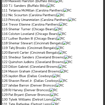
109 Maxwell Hairston (Buffalo Bills)
110 T.J. Sanders (Buffalo Bills)
111 Tetairoa McMillan (Carolina Panthers)
112 Nic Scourton (Carolina Panthers)
113 Princely Umanmielen (Carolina Panthers)
114 Trevor Etienne (Carolina Panthers)
115 Shemar Turner (Chicago Bears)
116 Colston Loveland (Chicago Bears)
117 Luther Burden III (Chicago Bears)
118 Shemar Stewart (Cincinnati Bengals)
119 Tahj Brooks (Cincinnati Bengals)
120 Barrett Carter (Cincinnati Bengals)
121 Shedeur Sanders (Cleveland Browns)
122 Quinshon Judkins (Cleveland Browns)
123 Dillon Gabriel (Cleveland Browns)
124 Mason Graham (Cleveland Browns)
125 Jaydon Blue (Dallas Cowboys)
126 Shavon Revel Jr. (Dallas Cowboys)
127 Jahdae Barron (Denver Broncos)
128 RJ Harvey (Denver Broncos)
129 Pat Bryant (Denver Broncos)
130 Tyleik Williams (Detroit Lions)
131 Tate Ratledge (Detroit Lions)