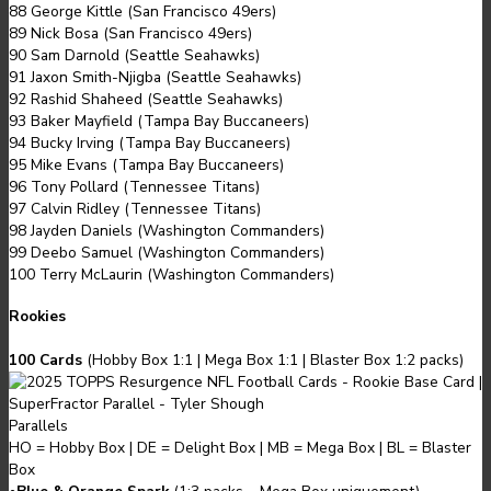
88 George Kittle (San Francisco 49ers)
89 Nick Bosa (San Francisco 49ers)
90 Sam Darnold (Seattle Seahawks)
91 Jaxon Smith-Njigba (Seattle Seahawks)
92 Rashid Shaheed (Seattle Seahawks)
93 Baker Mayfield (Tampa Bay Buccaneers)
94 Bucky Irving (Tampa Bay Buccaneers)
95 Mike Evans (Tampa Bay Buccaneers)
96 Tony Pollard (Tennessee Titans)
97 Calvin Ridley (Tennessee Titans)
98 Jayden Daniels (Washington Commanders)
99 Deebo Samuel (Washington Commanders)
100 Terry McLaurin (Washington Commanders)
Rookies
100 Cards
(
Hobby Box 1:1
|
Mega Box 1:1
|
Blaster Box 1:2
packs
)
Parallels
HO = Hobby Box
|
DE = Delight Box
|
MB = Mega Box
|
BL = Blaster
Box