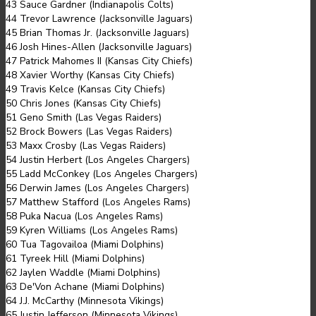
43 Sauce Gardner (Indianapolis Colts)
44 Trevor Lawrence (Jacksonville Jaguars)
45 Brian Thomas Jr. (Jacksonville Jaguars)
46 Josh Hines-Allen (Jacksonville Jaguars)
47 Patrick Mahomes II (Kansas City Chiefs)
48 Xavier Worthy (Kansas City Chiefs)
49 Travis Kelce (Kansas City Chiefs)
50 Chris Jones (Kansas City Chiefs)
51 Geno Smith (Las Vegas Raiders)
52 Brock Bowers (Las Vegas Raiders)
53 Maxx Crosby (Las Vegas Raiders)
54 Justin Herbert (Los Angeles Chargers)
55 Ladd McConkey (Los Angeles Chargers)
56 Derwin James (Los Angeles Chargers)
57 Matthew Stafford (Los Angeles Rams)
58 Puka Nacua (Los Angeles Rams)
59 Kyren Williams (Los Angeles Rams)
60 Tua Tagovailoa (Miami Dolphins)
61 Tyreek Hill (Miami Dolphins)
62 Jaylen Waddle (Miami Dolphins)
63 De'Von Achane (Miami Dolphins)
64 J.J. McCarthy (Minnesota Vikings)
65 Justin Jefferson (Minnesota Vikings)