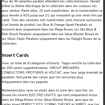
Plus de 30 variantes parallel attendent les collectionneurs, faisant
briller le thème électrique de la collection dans les couleurs les
plus variées. Parmi elles, 25 sont numérotées, de la numérotation la
plus élevée à /425 jusqu’aux 1/1 qui n’existent qu’une seule fois par
carte. Trois des variantes non numérotées sont chacune exclusives
à un format de produit. Les Blue & Orange Spark Parallels se
trouvent ainsi uniquement dans les Mega Boxes, les Sky Blue &
Pink Shock Parallels uniquement dans les Value Blaster Boxes et
les Silver Static Parallels uniquement dans les Delight Boxes de la
collection.
Insert Cards
Avec un total de 8 catégories d’inserts, Topps enrichit la collection
de 200 cartes supplémentaires. CIRCUIT BREAKERS,
CONDUCTORS, PROTONYX et VOLTAIC, avec leur large éventail de
parallels, font partie des cartes que l’on rencontre plus
fréquemment dans les paquets.
Nettement plus rares et situés dans la zone des case hits, on
trouve les inserts ELECTRO LIGHTS, qui sont uniquement inclus
dans les Mega Boxes et les Value Blaster Boxes, ainsi que les
cartes insert PERFECT FITS, STRING THEORY et WIRED, que l’on