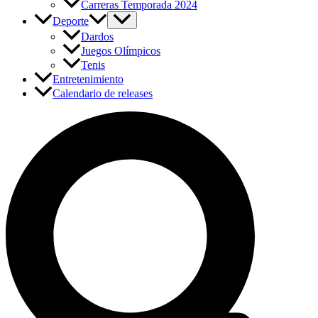
Carreras Temporada 2024
Deporte
Dardos
Juegos Olímpicos
Tenis
Entretenimiento
Calendario de releases