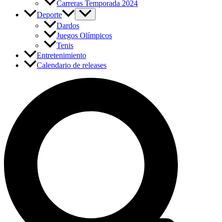
Carreras Temporada 2024
Deporte
Dardos
Juegos Olímpicos
Tenis
Entretenimiento
Calendario de releases