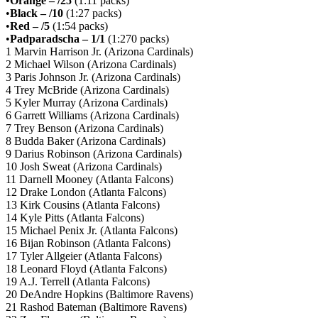
•
Orange – /25
(
1:11
packs
)
•
Black – /10
(
1:27
packs
)
•
Red – /5
(
1:54
packs
)
•
Padparadscha – 1/1
(
1:270
packs
)
1 Marvin Harrison Jr. (Arizona Cardinals)
2 Michael Wilson (Arizona Cardinals)
3 Paris Johnson Jr. (Arizona Cardinals)
4 Trey McBride (Arizona Cardinals)
5 Kyler Murray (Arizona Cardinals)
6 Garrett Williams (Arizona Cardinals)
7 Trey Benson (Arizona Cardinals)
8 Budda Baker (Arizona Cardinals)
9 Darius Robinson (Arizona Cardinals)
10 Josh Sweat (Arizona Cardinals)
11 Darnell Mooney (Atlanta Falcons)
12 Drake London (Atlanta Falcons)
13 Kirk Cousins (Atlanta Falcons)
14 Kyle Pitts (Atlanta Falcons)
15 Michael Penix Jr. (Atlanta Falcons)
16 Bijan Robinson (Atlanta Falcons)
17 Tyler Allgeier (Atlanta Falcons)
18 Leonard Floyd (Atlanta Falcons)
19 A.J. Terrell (Atlanta Falcons)
20 DeAndre Hopkins (Baltimore Ravens)
21 Rashod Bateman (Baltimore Ravens)