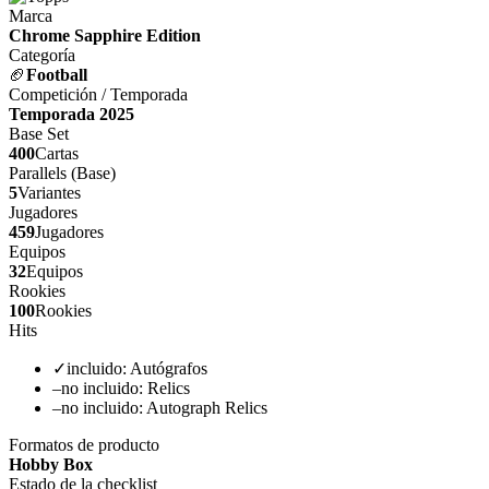
Marca
Chrome Sapphire Edition
Categoría
🏈
Football
Competición / Temporada
Temporada 2025
Base Set
400
Cartas
Parallels (Base)
5
Variantes
Jugadores
459
Jugadores
Equipos
32
Equipos
Rookies
100
Rookies
Hits
✓
incluido:
Autógrafos
–
no incluido:
Relics
–
no incluido:
Autograph Relics
Formatos de producto
Hobby Box
Estado de la checklist