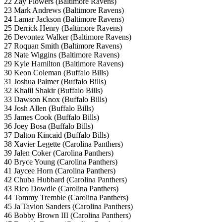
22 Zay Flowers (Baltimore Ravens)
23 Mark Andrews (Baltimore Ravens)
24 Lamar Jackson (Baltimore Ravens)
25 Derrick Henry (Baltimore Ravens)
26 Devontez Walker (Baltimore Ravens)
27 Roquan Smith (Baltimore Ravens)
28 Nate Wiggins (Baltimore Ravens)
29 Kyle Hamilton (Baltimore Ravens)
30 Keon Coleman (Buffalo Bills)
31 Joshua Palmer (Buffalo Bills)
32 Khalil Shakir (Buffalo Bills)
33 Dawson Knox (Buffalo Bills)
34 Josh Allen (Buffalo Bills)
35 James Cook (Buffalo Bills)
36 Joey Bosa (Buffalo Bills)
37 Dalton Kincaid (Buffalo Bills)
38 Xavier Legette (Carolina Panthers)
39 Jalen Coker (Carolina Panthers)
40 Bryce Young (Carolina Panthers)
41 Jaycee Horn (Carolina Panthers)
42 Chuba Hubbard (Carolina Panthers)
43 Rico Dowdle (Carolina Panthers)
44 Tommy Tremble (Carolina Panthers)
45 Ja'Tavion Sanders (Carolina Panthers)
46 Bobby Brown III (Carolina Panthers)