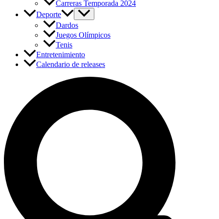
Carreras Temporada 2024
Deporte
Dardos
Juegos Olímpicos
Tenis
Entretenimiento
Calendario de releases