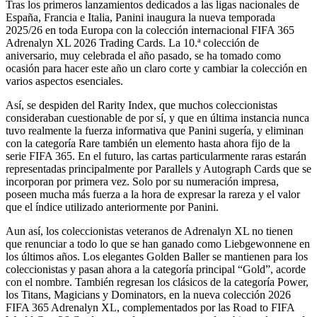
Tras los primeros lanzamientos dedicados a las ligas nacionales de
España, Francia e Italia, Panini inaugura la nueva temporada
2025/26 en toda Europa con la colección internacional FIFA 365
Adrenalyn XL 2026 Trading Cards. La 10.ª colección de
aniversario, muy celebrada el año pasado, se ha tomado como
ocasión para hacer este año un claro corte y cambiar la colección en
varios aspectos esenciales.
Así, se despiden del Rarity Index, que muchos coleccionistas
consideraban cuestionable de por sí, y que en última instancia nunca
tuvo realmente la fuerza informativa que Panini sugería, y eliminan
con la categoría Rare también un elemento hasta ahora fijo de la
serie FIFA 365. En el futuro, las cartas particularmente raras estarán
representadas principalmente por Parallels y Autograph Cards que se
incorporan por primera vez. Solo por su numeración impresa,
poseen mucha más fuerza a la hora de expresar la rareza y el valor
que el índice utilizado anteriormente por Panini.
Aun así, los coleccionistas veteranos de Adrenalyn XL no tienen
que renunciar a todo lo que se han ganado como Liebgewonnene en
los últimos años. Los elegantes Golden Baller se mantienen para los
coleccionistas y pasan ahora a la categoría principal “Gold”, acorde
con el nombre. También regresan los clásicos de la categoría Power,
los Titans, Magicians y Dominators, en la nueva colección 2026
FIFA 365 Adrenalyn XL, complementados por las Road to FIFA