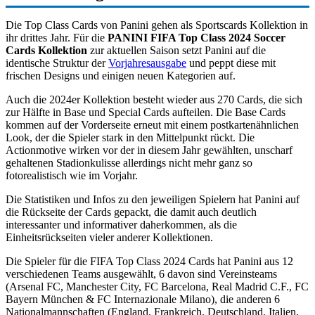
Die Top Class Cards von Panini gehen als Sportscards Kollektion in
ihr drittes Jahr. Für die
PANINI FIFA Top Class 2024 Soccer
Cards Kollektion
zur aktuellen Saison setzt Panini auf die
identische Struktur der
Vorjahresausgabe
und peppt diese mit
frischen Designs und einigen neuen Kategorien auf.
Auch die 2024er Kollektion besteht wieder aus 270 Cards, die sich
zur Hälfte in Base und Special Cards aufteilen. Die Base Cards
kommen auf der Vorderseite erneut mit einem postkartenähnlichen
Look, der die Spieler stark in den Mittelpunkt rückt. Die
Actionmotive wirken vor der in diesem Jahr gewählten, unscharf
gehaltenen Stadionkulisse allerdings nicht mehr ganz so
fotorealistisch wie im Vorjahr.
Die Statistiken und Infos zu den jeweiligen Spielern hat Panini auf
die Rückseite der Cards gepackt, die damit auch deutlich
interessanter und informativer daherkommen, als die
Einheitsrückseiten vieler anderer Kollektionen.
Die Spieler für die FIFA Top Class 2024 Cards hat Panini aus 12
verschiedenen Teams ausgewählt, 6 davon sind Vereinsteams
(Arsenal FC, Manchester City, FC Barcelona, Real Madrid C.F., FC
Bayern München & FC Internazionale Milano), die anderen 6
Nationalmannschaften (England, Frankreich, Deutschland, Italien,