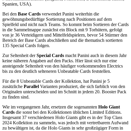
Spanien, USA).
Bei den
Base Cards
verwendet Panini weiterhin die
gewöhnungsbedürftige Sortierung nach Positionen auf dem
Spielfeld und nicht nach Teams. So kommt beim Sortieren der Cards
in die Sammelmappe zunächst ein Block mit 9 Torhütern, gefolgt
von je 36 Verteidigern und Mittelfeldspielern, bevor 54 Stürmer den
Bereich der Base Cards abschließen und die thematisch sortierten
135 Special Cards folgen.
Zur Seltenheit der
Special Cards
macht Panini auch in diesem Jahr
keine näheren Angaben auf den Packs. Hier lässt sich nur eine
ansteigende Seltenheit von den häufiger vorkommenden Electrics
bis zu den deutlich selteneren Unbeatable Cards feststellen.
Für die 8 Unbeatable Cards der Kollektion, hat Panini je 5
zusätzliche
Parallel
Varianten produziert, die sich farblich von den
Originalen unterscheiden und im Schnitt in jedem 20. Booster Pack
zu finden sind.
Wie im vergangenen Jahr, ersetzen die sogenannten
Holo Giant
Cards
die sonst bei den Kollektionen üblichen Limited Editions.
Insgesamt 37 verschiedenen Holo Giants gibt es in der Top Class
2024 Kollektion zu sammeln, was jedoch mit vertretbarem Aufwand
zu bewältigen ist, da die Holo Giants in sehr großzügiger Form in