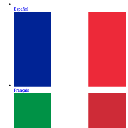
Español
Français