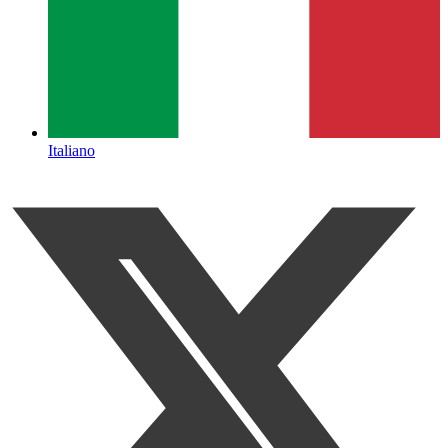
Italiano