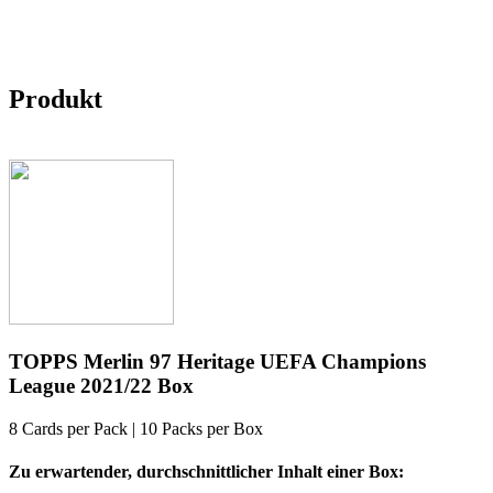
Produkt
TOPPS Merlin 97 Heritage UEFA Champions
League 2021/22 Box
8 Cards per Pack | 10 Packs per Box
Zu erwartender, durchschnittlicher Inhalt einer Box: