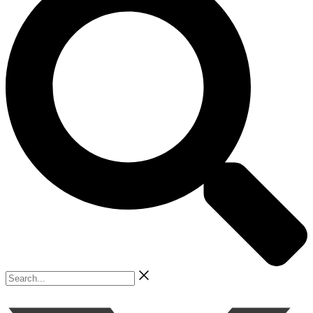
Search...