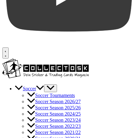
Soccer
Soccer Tournaments
Soccer Season 2026/27
Soccer Season 2025/26
Soccer Season 2024/25
Soccer Season 2023/24
Soccer Season 2022/23
Soccer Season 2021/22