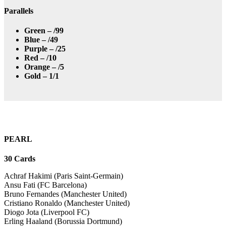
Parallels
Green – /99
Blue – /49
Purple – /25
Red – /10
Orange – /5
Gold – 1/1
PEARL
30 Cards
Achraf Hakimi (Paris Saint-Germain)
Ansu Fati (FC Barcelona)
Bruno Fernandes (Manchester United)
Cristiano Ronaldo (Manchester United)
Diogo Jota (Liverpool FC)
Erling Haaland (Borussia Dortmund)