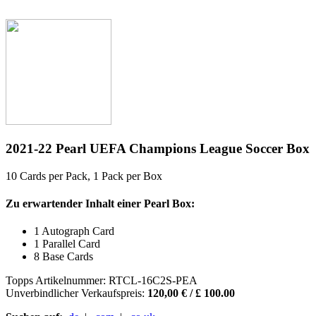
2021-22 Pearl UEFA Champions League Soccer Box
10 Cards per Pack, 1 Pack per Box
Zu erwartender Inhalt einer Pearl Box:
1 Autograph Card
1 Parallel Card
8 Base Cards
Topps Artikelnummer: RTCL-16C2S-PEA
Unverbindlicher Verkaufspreis:
120,00 € / £ 100.00