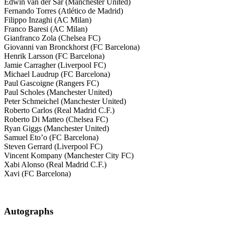
Edwin van der Sar (Manchester United)
Fernando Torres (Atlético de Madrid)
Filippo Inzaghi (AC Milan)
Franco Baresi (AC Milan)
Gianfranco Zola (Chelsea FC)
Giovanni van Bronckhorst (FC Barcelona)
Henrik Larsson (FC Barcelona)
Jamie Carragher (Liverpool FC)
Michael Laudrup (FC Barcelona)
Paul Gascoigne (Rangers FC)
Paul Scholes (Manchester United)
Peter Schmeichel (Manchester United)
Roberto Carlos (Real Madrid C.F.)
Roberto Di Matteo (Chelsea FC)
Ryan Giggs (Manchester United)
Samuel Eto’o (FC Barcelona)
Steven Gerrard (Liverpool FC)
Vincent Kompany (Manchester City FC)
Xabi Alonso (Real Madrid C.F.)
Xavi (FC Barcelona)
Autographs