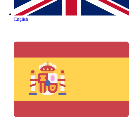
English