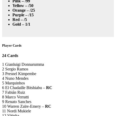
Pink – /99
Yellow – /50
Orange – /25
Purple – /15
Red – /5
Gold – 1/1
Player Cards
24 Cards
1 Gianluigi Donnarumma
2 Sergio Ramos
3 Presnel Kimpembe
4 Nuno Mendes
5 Marquinhos
6 El Chadaille Bitshiabu –
RC
7 Fabián Ruiz
8 Marco Verratti
9 Renato Sanches
10 Warren Zaïre-Emery –
RC
11 Nordi Mukiele
12 Vitinha