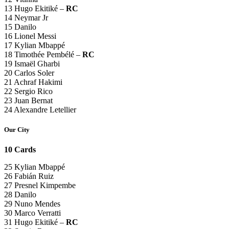
13 Hugo Ekitiké –
RC
14 Neymar Jr
15 Danilo
16 Lionel Messi
17 Kylian Mbappé
18 Timothée Pembélé –
RC
19 Ismaël Gharbi
20 Carlos Soler
21 Achraf Hakimi
22 Sergio Rico
23 Juan Bernat
24 Alexandre Letellier
Our City
10 Cards
25 Kylian Mbappé
26 Fabián Ruiz
27 Presnel Kimpembe
28 Danilo
29 Nuno Mendes
30 Marco Verratti
31 Hugo Ekitiké –
RC