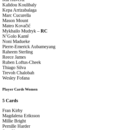
Kalidou Koulibaly
Kepa Arrizabalaga
Marc Cucurella
Mason Mount
Mateo Kovačić
Mykhailo Mudryk –
RC
N’Golo Kanté
Noni Madueke
Pierre-Emerick Aubameyang
Raheem Sterling
Reece James
Ruben Loftus-Cheek
Thiago Silva
Trevoh Chalobah
Wesley Fofana
Player Cards Women
5 Cards
Fran Kirby
Magdalena Eriksson
Millie Bright
Pernille Harder