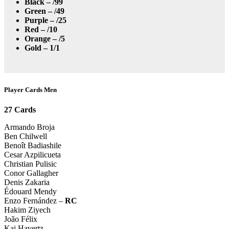
Black – /99
Green – /49
Purple – /25
Red – /10
Orange – /5
Gold – 1/1
Player Cards Men
27 Cards
Armando Broja
Ben Chilwell
Benoît Badiashile
Cesar Azpilicueta
Christian Pulisic
Conor Gallagher
Denis Zakaria
Édouard Mendy
Enzo Fernández –
RC
Hakim Ziyech
João Félix
Kai Havertz