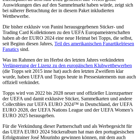
Auswirkungen dies auf den Sammelmarkt haben würde, zeigt sich
bei näherer Betrachtung der in diesem Paket inkludierten
Wettbewerbe.
Die bisher exklusiv von Panini herausgegebenen Sticker- und
Trading Card Kollektionen zu den UEFA Europameisterschaften
haben ab der EURO 2024 eine neue Heimat bei Topps, die selbst,
seit Beginn diesen Jahres,
Teil des amerikanischen Fanartikelriesen
Fanatics
sind.
Was im Rahmen der im Herbst des letzten Jahres verkündeten
Verlängerung der Lizenz zu den europäischen Klubwettbewerben
(die Topps seit 2015 inne hat) auch den letzten Zweiflern klar
wurde, haben UEFA und Topps heute in Pressestatements nun auch
offiziell verkündet.
Topps wird von 2022 bis 2028 neuer und offizieller Lizenzpartner
der UEFA und damit exklusive Sticker, Sammelkarten und andere
Collectibles zur UEFA EURO 2024™ in Deutschland, der UEFA
EURO 2028, der UEFA Nations League und der UEFA Women’s
EURO 2025 herausgeben.
Für die Verkündung dieser Partnerschaft und als Werbegesicht für
das UEFA EURO 2024 Stickeralbum hat man den portugiesischen
Erfolgstrainer José Mourinho gewinnen können, mit dem auch