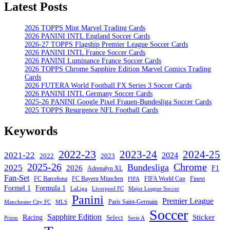
Latest Posts
2026 TOPPS Mint Marvel Trading Cards
2026 PANINI INTL England Soccer Cards
2026-27 TOPPS Flagship Premier League Soccer Cards
2026 PANINI INTL France Soccer Cards
2026 PANINI Luminance France Soccer Cards
2026 TOPPS Chrome Sapphire Edition Marvel Comics Trading
Cards
2026 FUTERA World Football FX Series 3 Soccer Cards
2026 PANINI INTL Germany Soccer Cards
2025-26 PANINI Google Pixel Frauen-Bundesliga Soccer Cards
2025 TOPPS Resurgence NFL Football Cards
Keywords
2022-23
2023-24
2024-25
2021-22
2024
2022
2023
Chrome
2025-26
Bundesliga
2025
2026
F1
Adrenalyn XL
Fan-Set
FC Barcelona
FC Bayern München
Finest
FIFA World Cup
FIFA
Formel 1
Formula 1
Major League Soccer
LaLiga
Liverpool FC
Panini
Premier League
Paris Saint-Germain
Manchester City FC
MLS
Soccer
Sapphire Edition
Sticker
Racing
Select
Prizm
Serie A