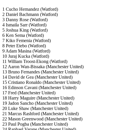
1 Cucho Hernandez (Watford)
2 Daniel Bachmann (Watford)
3 Danny Rose (Watford)
4 Ismaila Sarr (Watford)
5 Joshua King (Watford)
6 Ken Sema (Watford)
7 Kiko Femenia (Watford)
8 Peter Etebo (Watford)
9 Adam Masina (Watford)
10 Juraj Kucka (Watford)
11 William Troost-Ekong (Watford)
12 Aaron Wan-Bissaka (Manchester United)
13 Bruno Fernandes (Manchester United)
14 David de Gea (Manchester United)
15 Cristiano Ronaldo (Manchester United)
16 Edinson Cavani (Manchester United)
17 Fred (Manchester United)
18 Harry Maguire (Manchester United)
19 Jadon Sancho (Manchester United)
20 Luke Shaw (Manchester United)
21 Marcus Rashford (Manchester United)
22 Mason Greenwood (Manchester United)
23 Paul Pogba (Manchester United)
24 Raphael Varane (Manchester United)