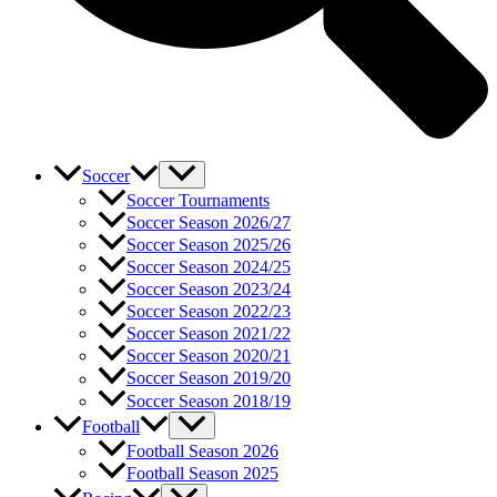
Soccer
Soccer Tournaments
Soccer Season 2026/27
Soccer Season 2025/26
Soccer Season 2024/25
Soccer Season 2023/24
Soccer Season 2022/23
Soccer Season 2021/22
Soccer Season 2020/21
Soccer Season 2019/20
Soccer Season 2018/19
Football
Football Season 2026
Football Season 2025