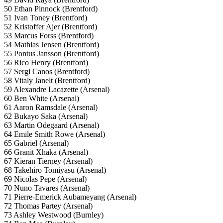
50 Ethan Pinnock (Brentford)
51 Ivan Toney (Brentford)
52 Kristoffer Ajer (Brentford)
53 Marcus Forss (Brentford)
54 Mathias Jensen (Brentford)
55 Pontus Jansson (Brentford)
56 Rico Henry (Brentford)
57 Sergi Canos (Brentford)
58 Vitaly Janelt (Brentford)
59 Alexandre Lacazette (Arsenal)
60 Ben White (Arsenal)
61 Aaron Ramsdale (Arsenal)
62 Bukayo Saka (Arsenal)
63 Martin Odegaard (Arsenal)
64 Emile Smith Rowe (Arsenal)
65 Gabriel (Arsenal)
66 Granit Xhaka (Arsenal)
67 Kieran Tierney (Arsenal)
68 Takehiro Tomiyasu (Arsenal)
69 Nicolas Pepe (Arsenal)
70 Nuno Tavares (Arsenal)
71 Pierre-Emerick Aubameyang (Arsenal)
72 Thomas Partey (Arsenal)
73 Ashley Westwood (Burnley)