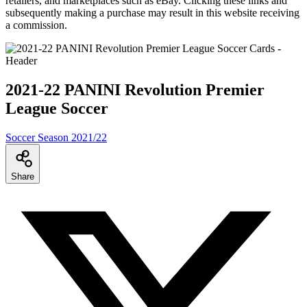
retailers, and marketplaces such as eBay. Clicking these links and
subsequently making a purchase may result in this website receiving
a commission.
2021-22 PANINI Revolution Premier
League Soccer
Soccer Season 2021/22
Share