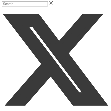
Search...