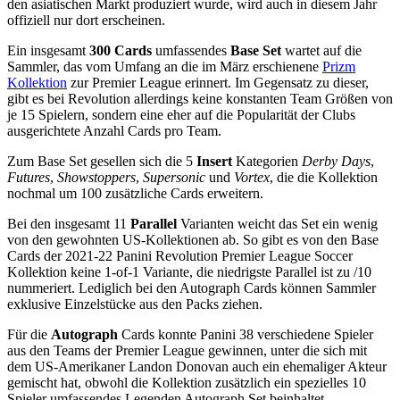
den asiatischen Markt produziert wurde, wird auch in diesem Jahr
offiziell nur dort erscheinen.
Ein insgesamt
300 Cards
umfassendes
Base Set
wartet auf die
Sammler, das vom Umfang an die im März erschienene
Prizm
Kollektion
zur Premier League erinnert. Im Gegensatz zu dieser,
gibt es bei Revolution allerdings keine konstanten Team Größen von
je 15 Spielern, sondern eine eher auf die Popularität der Clubs
ausgerichtete Anzahl Cards pro Team.
Zum Base Set gesellen sich die 5
Insert
Kategorien
Derby Days
,
Futures
,
Showstoppers
,
Supersonic
und
Vortex
, die die Kollektion
nochmal um 100 zusätzliche Cards erweitern.
Bei den insgesamt 11
Parallel
Varianten weicht das Set ein wenig
von den gewohnten US-Kollektionen ab. So gibt es von den Base
Cards der 2021-22 Panini Revolution Premier League Soccer
Kollektion keine 1-of-1 Variante, die niedrigste Parallel ist zu /10
nummeriert. Lediglich bei den Autograph Cards können Sammler
exklusive Einzelstücke aus den Packs ziehen.
Für die
Autograph
Cards konnte Panini 38 verschiedene Spieler
aus den Teams der Premier League gewinnen, unter die sich mit
dem US-Amerikaner Landon Donovan auch ein ehemaliger Akteur
gemischt hat, obwohl die Kollektion zusätzlich ein spezielles 10
Spieler umfassendes Legenden Autograph Set beinhaltet.