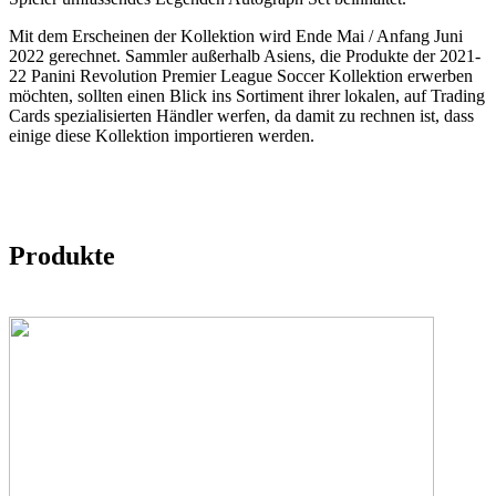
Mit dem Erscheinen der Kollektion wird Ende Mai / Anfang Juni
2022 gerechnet. Sammler außerhalb Asiens, die Produkte der 2021-
22 Panini Revolution Premier League Soccer Kollektion erwerben
möchten, sollten einen Blick ins Sortiment ihrer lokalen, auf Trading
Cards spezialisierten Händler werfen, da damit zu rechnen ist, dass
einige diese Kollektion importieren werden.
Produkte