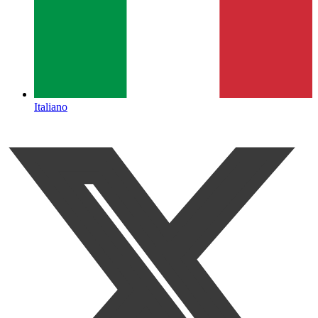
Italiano