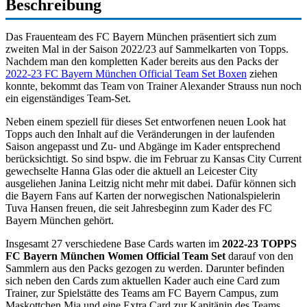
Beschreibung
Das Frauenteam des FC Bayern München präsentiert sich zum
zweiten Mal in der Saison 2022/23 auf Sammelkarten von Topps.
Nachdem man den kompletten Kader bereits aus den Packs der
2022-23 FC Bayern München Official Team Set Boxen
ziehen
konnte, bekommt das Team von Trainer Alexander Strauss nun noch
ein eigenständiges Team-Set.
Neben einem speziell für dieses Set entworfenen neuen Look hat
Topps auch den Inhalt auf die Veränderungen in der laufenden
Saison angepasst und Zu- und Abgänge im Kader entsprechend
berücksichtigt. So sind bspw. die im Februar zu Kansas City Current
gewechselte Hanna Glas oder die aktuell an Leicester City
ausgeliehen Janina Leitzig nicht mehr mit dabei. Dafür können sich
die Bayern Fans auf Karten der norwegischen Nationalspielerin
Tuva Hansen freuen, die seit Jahresbeginn zum Kader des FC
Bayern München gehört.
Insgesamt 27 verschiedene Base Cards warten im
2022-23 TOPPS
FC Bayern München Women Official Team Set
darauf von den
Sammlern aus den Packs gezogen zu werden. Darunter befinden
sich neben den Cards zum aktuellen Kader auch eine Card zum
Trainer, zur Spielstätte des Teams am FC Bayern Campus, zum
Maskottchen Mia und eine Extra Card zur Kapitänin des Teams,