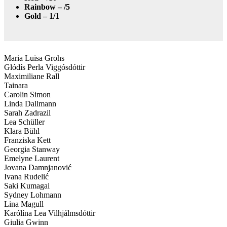
Rainbow – /5
Gold – 1/1
Maria Luisa Grohs
Glódís Perla Viggósdóttir
Maximiliane Rall
Tainara
Carolin Simon
Linda Dallmann
Sarah Zadrazil
Lea Schüller
Klara Bühl
Franziska Kett
Georgia Stanway
Emelyne Laurent
Jovana Damnjanović
Ivana Rudelić
Saki Kumagai
Sydney Lohmann
Lina Magull
Karólína Lea Vilhjálmsdóttir
Giulia Gwinn