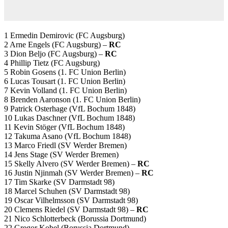
1 Ermedin Demirovic (FC Augsburg)
2 Arne Engels (FC Augsburg) –
RC
3 Dion Beljo (FC Augsburg) –
RC
4 Phillip Tietz (FC Augsburg)
5 Robin Gosens (1. FC Union Berlin)
6 Lucas Tousart (1. FC Union Berlin)
7 Kevin Volland (1. FC Union Berlin)
8 Brenden Aaronson (1. FC Union Berlin)
9 Patrick Osterhage (VfL Bochum 1848)
10 Lukas Daschner (VfL Bochum 1848)
11 Kevin Stöger (VfL Bochum 1848)
12 Takuma Asano (VfL Bochum 1848)
13 Marco Friedl (SV Werder Bremen)
14 Jens Stage (SV Werder Bremen)
15 Skelly Alvero (SV Werder Bremen) –
RC
16 Justin Njinmah (SV Werder Bremen) –
RC
17 Tim Skarke (SV Darmstadt 98)
18 Marcel Schuhen (SV Darmstadt 98)
19 Oscar Vilhelmsson (SV Darmstadt 98)
20 Clemens Riedel (SV Darmstadt 98) –
RC
21 Nico Schlotterbeck (Borussia Dortmund)
22 Gregor Kobel (Borussia Dortmund)