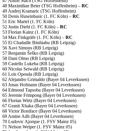
47 Anton Stach (TSG Hoffenheim)
48 Maximilian Beier (TSG Hoffenheim) –
RC
49 Andrej Kramaric (TSG Hoffenheim)
50 Denis Huseinbasic (1. FC Köln) –
RC
51 Eric Martel (1. FC Köln)
52 Justin Diehl (1. FC Köln) –
RC
53 Florian Kainz (1. FC Köln)
54 Max Finkgräfe (1. FC Köln) –
RC
55 El Chadaille Bitshiabu (RB Leipzig)
56 Xavi Simons (RB Leipzig)
57 Benjamin Šeško (RB Leipzig)
58 Dani Olmo (RB Leipzig)
59 Castello Lukeba (RB Leipzig)
60 Nicolas Seiwald (RB Leipzig)
61 Loïs Openda (RB Leipzig)
62 Alejandro Grimaldo (Bayer 04 Leverkusen)
63 Jonas Hofmann (Bayer 04 Leverkusen)
64 Edmond Tapsoba (Bayer 04 Leverkusen)
65 Jeremie Frimpong (Bayer 04 Leverkusen)
66 Florian Wirtz (Bayer 04 Leverkusen)
67 Granit Xhaka (Bayer 04 Leverkusen)
68 Victor Boniface (Bayer 04 Leverkusen)
69 Amine Adli (Bayer 04 Leverkusen)
70 Ludovic Ajorque (1. FSV Mainz 05)
71 Nelson Weiper (1. FSV Mainz 05)