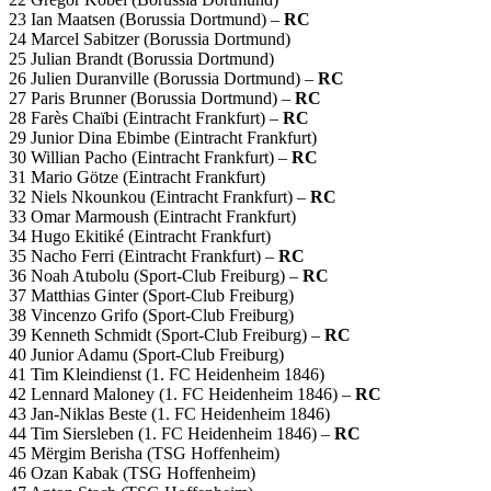
23 Ian Maatsen (Borussia Dortmund) –
RC
24 Marcel Sabitzer (Borussia Dortmund)
25 Julian Brandt (Borussia Dortmund)
26 Julien Duranville (Borussia Dortmund) –
RC
27 Paris Brunner (Borussia Dortmund) –
RC
28 Farès Chaïbi (Eintracht Frankfurt) –
RC
29 Junior Dina Ebimbe (Eintracht Frankfurt)
30 Willian Pacho (Eintracht Frankfurt) –
RC
31 Mario Götze (Eintracht Frankfurt)
32 Niels Nkounkou (Eintracht Frankfurt) –
RC
33 Omar Marmoush (Eintracht Frankfurt)
34 Hugo Ekitiké (Eintracht Frankfurt)
35 Nacho Ferri (Eintracht Frankfurt) –
RC
36 Noah Atubolu (Sport-Club Freiburg) –
RC
37 Matthias Ginter (Sport-Club Freiburg)
38 Vincenzo Grifo (Sport-Club Freiburg)
39 Kenneth Schmidt (Sport-Club Freiburg) –
RC
40 Junior Adamu (Sport-Club Freiburg)
41 Tim Kleindienst (1. FC Heidenheim 1846)
42 Lennard Maloney (1. FC Heidenheim 1846) –
RC
43 Jan-Niklas Beste (1. FC Heidenheim 1846)
44 Tim Siersleben (1. FC Heidenheim 1846) –
RC
45 Mërgim Berisha (TSG Hoffenheim)
46 Ozan Kabak (TSG Hoffenheim)