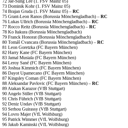
72 Jae-Sung Lee (1. FSV Mainz 05)
73 Dominik Kohr (1. FSV Mainz 05)
74 Brajan Gruda (1. FSV Mainz 05) –
RC
75 Grant-Leon Ranos (Borussia Mönchengladbach) –
RC
76 Lukas Ullrich (Borussia Mönchengladbach) –
RC
77 Rocco Reitz (Borussia Mönchengladbach) –
RC
78 Ko Itakura (Borussia Mönchengladbach)
79 Franck Honorat (Borussia Mönchengladbach)
80 Tomáš Cvancara (Borussia Mönchengladbach) –
RC
81 Leon Goretzka (FC Bayern München)
82 Harry Kane (FC Bayern München)
83 Jamal Musiala (FC Bayern München)
84 Leroy Sané (FC Bayern München)
85 Joshua Kimmich (FC Bayern München)
86 Dayot Upamecano (FC Bayern München)
87 Kingsley Coman (FC Bayern München)
88 Aleksandar Pavlovic (FC Bayern München) –
RC
89 Atakan Karazor (VfB Stuttgart)
90 Angelo Stiller (VfB Stuttgart)
91 Chris Führich (VfB Stuttgart)
92 Deniz Undav (VfB Stuttgart)
93 Serhou Guirassy (VfB Stuttgart)
94 Lovro Majer (VfL Wolfsburg)
95 Patrick Wimmer (VfL Wolfsburg)
96 Jakub Kaminski (VfL Wolfsburg)