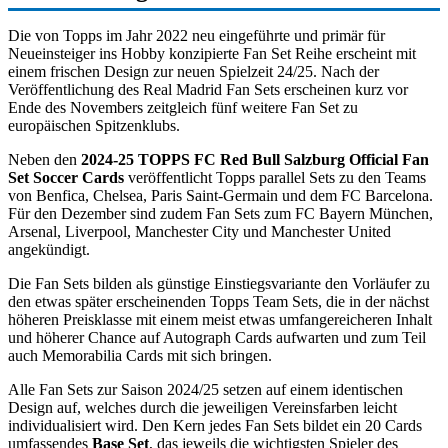
Die von Topps im Jahr 2022 neu eingeführte und primär für
Neueinsteiger ins Hobby konzipierte Fan Set Reihe erscheint mit
einem frischen Design zur neuen Spielzeit 24/25. Nach der
Veröffentlichung des Real Madrid Fan Sets erscheinen kurz vor
Ende des Novembers zeitgleich fünf weitere Fan Set zu
europäischen Spitzenklubs.
Neben den
2024-25 TOPPS FC Red Bull Salzburg Official Fan
Set Soccer Cards
veröffentlicht Topps parallel Sets zu den Teams
von Benfica, Chelsea, Paris Saint-Germain und dem FC Barcelona.
Für den Dezember sind zudem Fan Sets zum FC Bayern München,
Arsenal, Liverpool, Manchester City und Manchester United
angekündigt.
Die Fan Sets bilden als günstige Einstiegsvariante den Vorläufer zu
den etwas später erscheinenden Topps Team Sets, die in der nächst
höheren Preisklasse mit einem meist etwas umfangereicheren Inhalt
und höherer Chance auf Autograph Cards aufwarten und zum Teil
auch Memorabilia Cards mit sich bringen.
Alle Fan Sets zur Saison 2024/25 setzen auf einem identischen
Design auf, welches durch die jeweiligen Vereinsfarben leicht
individualisiert wird. Den Kern jedes Fan Sets bildet ein 20 Cards
umfassendes
Base Set
, das jeweils die wichtigsten Spieler des