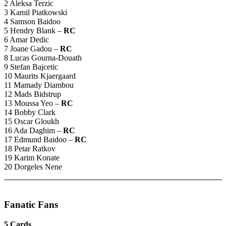
2 Aleksa Terzic
3 Kamil Piatkowski
4 Samson Baidoo
5 Hendry Blank –
RC
6 Amar Dedic
7 Joane Gadou –
RC
8 Lucas Gourna-Douath
9 Stefan Bajcetic
10 Maurits Kjaergaard
11 Mamady Diambou
12 Mads Bidstrup
13 Moussa Yeo –
RC
14 Bobby Clark
15 Oscar Gloukh
16 Ada Daghim –
RC
17 Edmund Baidoo –
RC
18 Petar Ratkov
19 Karim Konate
20 Dorgeles Nene
Fanatic Fans
5 Cards