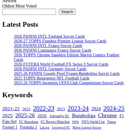
Newest
Oldest
Most Voted
Search
Search
Latest Posts
2026 PANINI INTL England Soccer Cards
2026-27 TOPPS Flagship Premier League Soccer Cards
2026 PANINI INTL France Soccer Cards
2026 PANINI Luminance France Soccer Cards
2026 TOPPS Chrome Sapphire Edition Marvel Comics Trading
Cards
2026 FUTERA World Football FX Series 3 Soccer Cards
2026 PANINI INTL Germany Soccer Cards
2025-26 PANINI Google Pixel Frauen-Bundesliga Soccer Cards
2025 TOPPS Resurgence NFL Football Cards
2025-26 TOPPS Inception UEFA Club Competitions Soccer Cards
Keywords
2022-23
2023-24
2024-25
2021-22
2024
2022
2023
Chrome
2025-26
Bundesliga
2025
2026
F1
Adrenalyn XL
Fan-Set
FC Barcelona
FC Bayern München
Finest
FIFA World Cup
FIFA
Formel 1
Formula 1
Major League Soccer
LaLiga
Liverpool FC