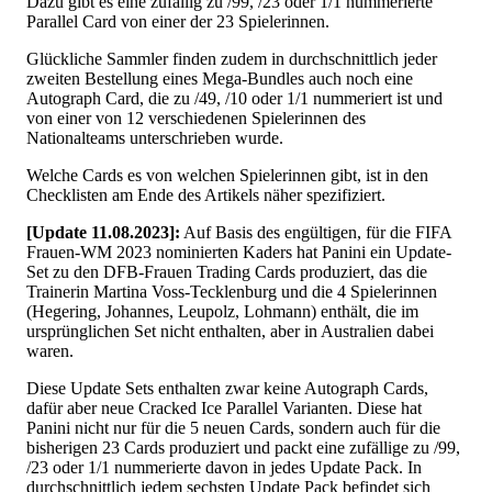
Dazu gibt es eine zufällig zu /99, /23 oder 1/1 nummerierte
Parallel Card von einer der 23 Spielerinnen.
Glückliche Sammler finden zudem in durchschnittlich jeder
zweiten Bestellung eines Mega-Bundles auch noch eine
Autograph Card, die zu /49, /10 oder 1/1 nummeriert ist und
von einer von 12 verschiedenen Spielerinnen des
Nationalteams unterschrieben wurde.
Welche Cards es von welchen Spielerinnen gibt, ist in den
Checklisten am Ende des Artikels näher spezifiziert.
[Update 11.08.2023]:
Auf Basis des engültigen, für die FIFA
Frauen-WM 2023 nominierten Kaders hat Panini ein Update-
Set zu den DFB-Frauen Trading Cards produziert, das die
Trainerin Martina Voss-Tecklenburg und die 4 Spielerinnen
(Hegering, Johannes, Leupolz, Lohmann) enthält, die im
ursprünglichen Set nicht enthalten, aber in Australien dabei
waren.
Diese Update Sets enthalten zwar keine Autograph Cards,
dafür aber neue Cracked Ice Parallel Varianten. Diese hat
Panini nicht nur für die 5 neuen Cards, sondern auch für die
bisherigen 23 Cards produziert und packt eine zufällige zu /99,
/23 oder 1/1 nummerierte davon in jedes Update Pack. In
durchschnittlich jedem sechsten Update Pack befindet sich