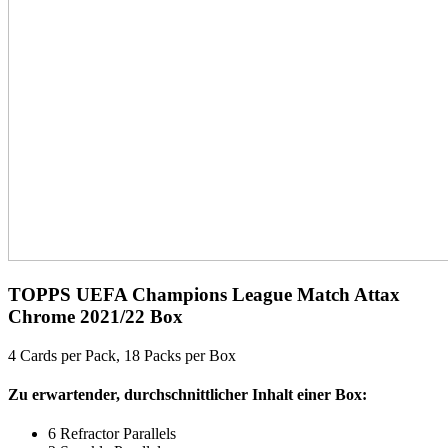
TOPPS UEFA Champions League Match Attax
Chrome 2021/22 Box
4 Cards per Pack, 18 Packs per Box
Zu erwartender, durchschnittlicher Inhalt einer Box:
6 Refractor Parallels