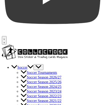
Soccer
Soccer Tournaments
Soccer Season 2026/27
Soccer Season 2025/26
Soccer Season 2024/25
Soccer Season 2023/24
Soccer Season 2022/23
Soccer Season 2021/22