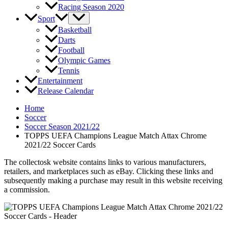
Racing Season 2020
Sport
Basketball
Darts
Football
Olympic Games
Tennis
Entertainment
Release Calendar
Home
Soccer
Soccer Season 2021/22
TOPPS UEFA Champions League Match Attax Chrome
2021/22 Soccer Cards
The collectosk website contains links to various manufacturers,
retailers, and marketplaces such as eBay. Clicking these links and
subsequently making a purchase may result in this website receiving
a commission.