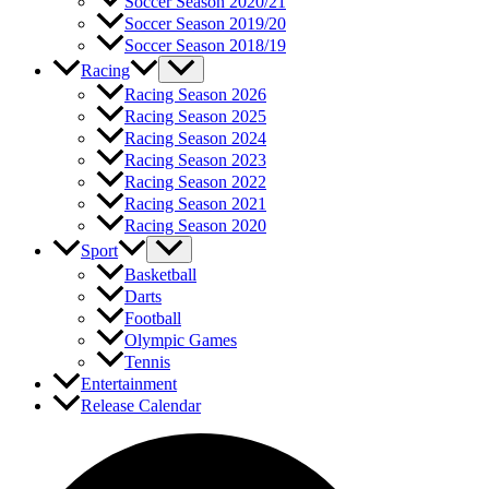
Soccer Season 2020/21
Soccer Season 2019/20
Soccer Season 2018/19
Racing
Racing Season 2026
Racing Season 2025
Racing Season 2024
Racing Season 2023
Racing Season 2022
Racing Season 2021
Racing Season 2020
Sport
Basketball
Darts
Football
Olympic Games
Tennis
Entertainment
Release Calendar