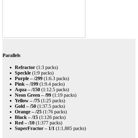
Parallels
Refractor
(1:3 packs)
Speckle
(1:9 packs)
Purple – /299
(1:6.3 packs)
Pink – /199
(1:9.4 packs)
Aqua – /150
(1:12.5 packs)
Neon Green – /99
(1:19 packs)
Yellow – /75
(1:25 packs)
Gold – /50
(1:37.5 packs)
Orange – /25
(1:76 packs)
Black – /15
(1:126 packs)
Red – /10
(1:377 packs)
SuperFractor – 1/1
(1:1,885 packs)