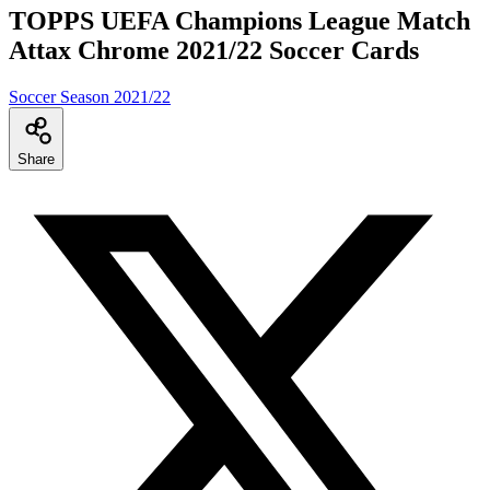
TOPPS UEFA Champions League Match
Attax Chrome 2021/22 Soccer Cards
Soccer Season 2021/22
Share