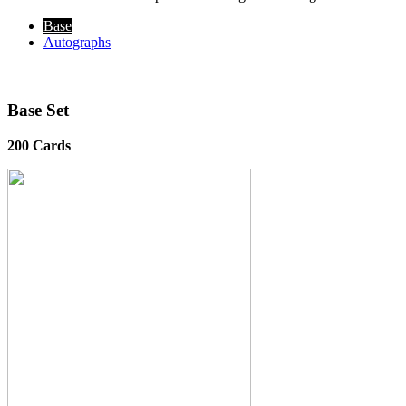
Base
Autographs
Base Set
200 Cards