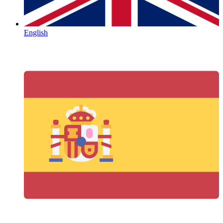
English