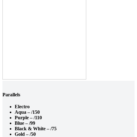
Parallels
Electro
Aqua – /150
Purple – /110
Blue – /99
Black & White – /75
Gold – /50