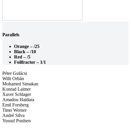
Parallels
Orange – /25
Black – /10
Red – /5
Foilfractor – 1/1
Péter Gulácsi
Willi Orbán
Mohamed Simakan
Konrad Laimer
Xaver Schlager
Amadou Haïdara
Emil Forsberg
Timo Werner
André Silva
Yussuf Poulsen