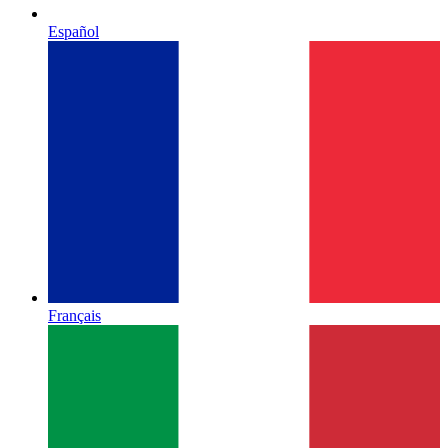
Español
Français