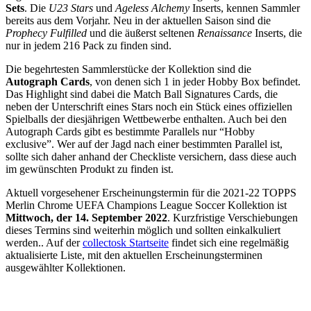
Sets
. Die
U23 Stars
und
Ageless Alchemy
Inserts, kennen Sammler
bereits aus dem Vorjahr. Neu in der aktuellen Saison sind die
Prophecy Fulfilled
und die äußerst seltenen
Renaissance
Inserts, die
nur in jedem 216 Pack zu finden sind.
Die begehrtesten Sammlerstücke der Kollektion sind die
Autograph Cards
, von denen sich 1 in jeder Hobby Box befindet.
Das Highlight sind dabei die Match Ball Signatures Cards, die
neben der Unterschrift eines Stars noch ein Stück eines offiziellen
Spielballs der diesjährigen Wettbewerbe enthalten. Auch bei den
Autograph Cards gibt es bestimmte Parallels nur “Hobby
exclusive”. Wer auf der Jagd nach einer bestimmten Parallel ist,
sollte sich daher anhand der Checkliste versichern, dass diese auch
im gewünschten Produkt zu finden ist.
Aktuell vorgesehener Erscheinungstermin für die 2021-22 TOPPS
Merlin Chrome UEFA Champions League Soccer Kollektion ist
Mittwoch, der 14. September 2022
. Kurzfristige Verschiebungen
dieses Termins sind weiterhin möglich und sollten einkalkuliert
werden.. Auf der
collectosk Startseite
findet sich eine regelmäßig
aktualisierte Liste, mit den aktuellen Erscheinungsterminen
ausgewählter Kollektionen.