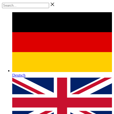
Skip
Search...
to
content
Deutsch