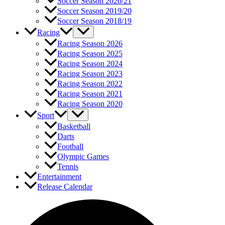
Soccer Season 2020/21
Soccer Season 2019/20
Soccer Season 2018/19
Racing
Racing Season 2026
Racing Season 2025
Racing Season 2024
Racing Season 2023
Racing Season 2022
Racing Season 2021
Racing Season 2020
Sport
Basketball
Darts
Football
Olympic Games
Tennis
Entertainment
Release Calendar