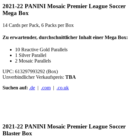
2021-22 PANINI Mosaic Premier League Soccer
Mega Box
14 Cards per Pack, 6 Packs per Box
Zu erwartender, durchschnittlicher Inhalt einer Mega Box:
10 Reactive Gold Parallels
1 Silver Parallel
2 Mosaic Parallels
UPC: 613297993292 (Box)
Unverbindlicher Verkaufspreis:
TBA
Suchen auf:
.de
|
.com
|
.co.uk
2021-22 PANINI Mosaic Premier League Soccer
Blaster Box