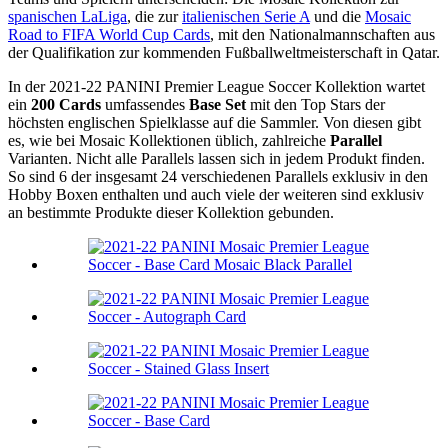
spanischen LaLiga
, die zur
italienischen Serie A
und die
Mosaic
Road to FIFA World Cup Cards
, mit den Nationalmannschaften aus
der Qualifikation zur kommenden Fußballweltmeisterschaft in Qatar.
In der 2021-22 PANINI Premier League Soccer Kollektion wartet
ein
200 Cards
umfassendes
Base Set
mit den Top Stars der
höchsten englischen Spielklasse auf die Sammler. Von diesen gibt
es, wie bei Mosaic Kollektionen üblich, zahlreiche
Parallel
Varianten. Nicht alle Parallels lassen sich in jedem Produkt finden.
So sind 6 der insgesamt 24 verschiedenen Parallels exklusiv in den
Hobby Boxen enthalten und auch viele der weiteren sind exklusiv
an bestimmte Produkte dieser Kollektion gebunden.