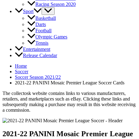
Racing Season 2020
Sport
Basketball
Darts
Football
Olympic Games
Tennis
Entertainment
Release Calendar
Home
Soccer
Soccer Season 2021/22
2021-22 PANINI Mosaic Premier League Soccer Cards
The collectosk website contains links to various manufacturers,
retailers, and marketplaces such as eBay. Clicking these links and
subsequently making a purchase may result in this website receiving
a commission.
2021-22 PANINI Mosaic Premier League