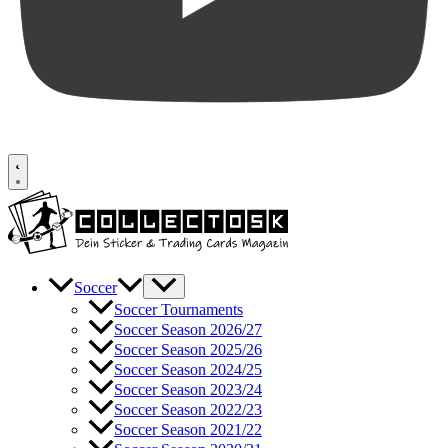
Soccer
Soccer Tournaments
Soccer Season 2026/27
Soccer Season 2025/26
Soccer Season 2024/25
Soccer Season 2023/24
Soccer Season 2022/23
Soccer Season 2021/22