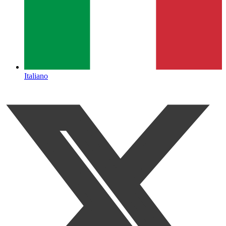
Italiano