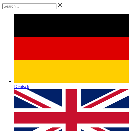
Skip
Search...
to
content
Deutsch